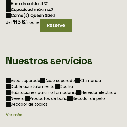
Hora de salida :
11:30
Capacidad máxima:
2
Cama(s) Queen Size:
1
115 €
del
/noche
Reserve
Nuestros servicios
Aseo separado
Aseo separado
Chimenea
Doble acristalamiento
Ducha
Habitaciones para no fumadores
Hervidor eléctrico
Nevera
Productos de baño
Secador de pelo
Secador de toallas
Ver más