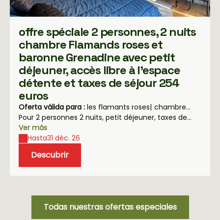
offre spéciale 2 personnes, 2 nuits
chambre Flamands roses et
baronne Grenadine avec petit
déjeuner, accès libre à l'espace
détente et taxes de séjour 254
euros
Oferta válida para :
les flamants roses
|
chambre
Baronne Grenadine
Pour 2 personnes 2 nuits, petit déjeuner, taxes de
séjour, accès libre à l'espace détente 254 euros;
Ver más
Hasta
31 déc. 26
Descubrir
Todas nuestras ofertas especiales