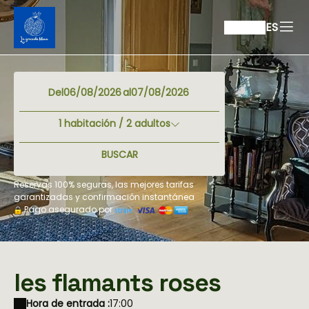
ES
Del
al
1
habitación /
2
adultos
BUSCAR
Reservas 100% seguras, las mejores tarifas
garantizadas y confirmación instantánea
Pago asegurado por
les flamants roses
Hora de entrada :
17:00