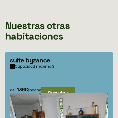
Nuestras otras
habitaciones
suite byzance
Capacidad máxima:3
136€
del
/noche
Descubrir