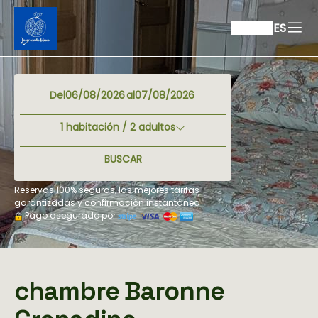
ES
Del
al
1
habitación /
2
adultos
BUSCAR
Reservas 100% seguras, las mejores tarifas
garantizadas y confirmación instantánea
Pago asegurado por
chambre Baronne