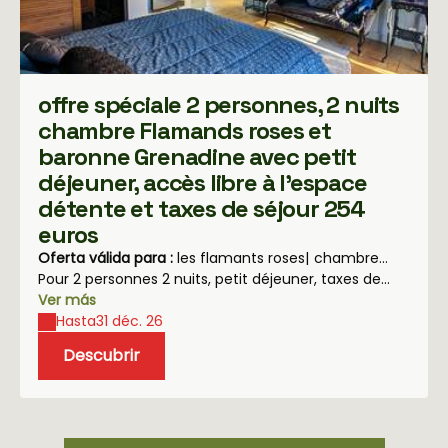
offre spéciale 2 personnes, 2 nuits
chambre Flamands roses et
baronne Grenadine avec petit
déjeuner, accès libre à l'espace
détente et taxes de séjour 254
euros
Oferta válida para :
les flamants roses
|
chambre
Baronne Grenadine
Pour 2 personnes 2 nuits, petit déjeuner, taxes de
séjour, accès libre à l'espace détente 254 euros;
Ver más
Hasta
31 déc. 26
Descubrir