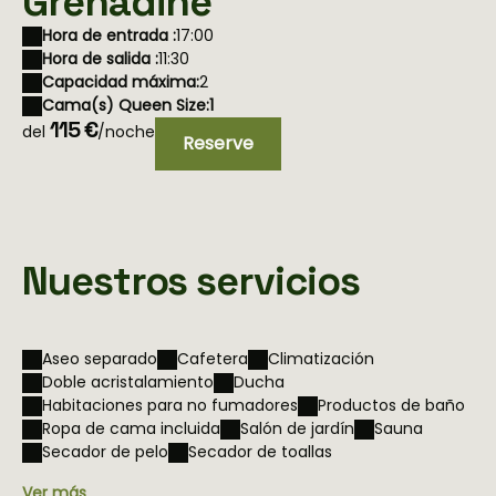
Grenadine
Hora de entrada :
17:00
Hora de salida :
11:30
Capacidad máxima:
2
Cama(s) Queen Size:
1
115 €
del
/noche
Reserve
Nuestros servicios
Aseo separado
Cafetera
Climatización
Doble acristalamiento
Ducha
Habitaciones para no fumadores
Productos de baño
Ropa de cama incluida
Salón de jardín
Sauna
Secador de pelo
Secador de toallas
Ver más