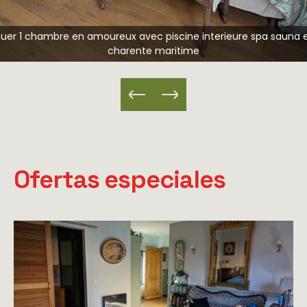
cha
ouer 1 chambre en amoureux avec piscine interieure spa sauna 
charente maritime
Ofertas especiales